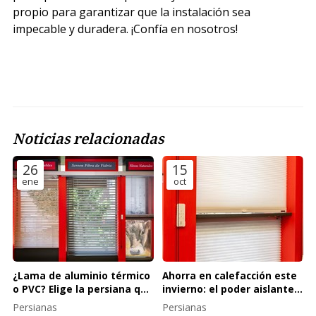
propio para garantizar que la instalación sea
impecable y duradera. ¡Confía en nosotros!
Noticias relacionadas
26
15
ene
oct
¿Lama de aluminio térmico
Ahorra en calefacción este
o PVC? Elige la persiana que
invierno: el poder aislante
te aísle de verdad
de las cortinas Duette y las
Persianas
Persianas
persianas de aluminio