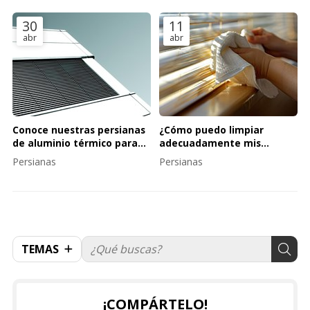
térmico
30
11
abr
abr
Conoce nuestras persianas
¿Cómo puedo limpiar
de aluminio térmico para
adecuadamente mis
un mejor aislamiento
persianas?
Persianas
Persianas
TEMAS
¡COMPÁRTELO!