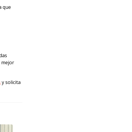
a que
das
a mejor
s
y solicita