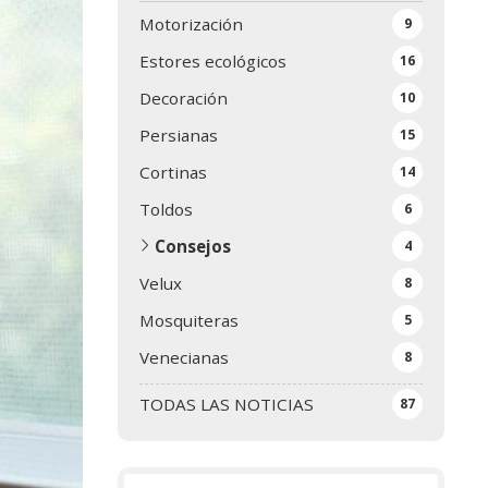
Motorización
9
Estores ecológicos
16
Decoración
10
Persianas
15
Cortinas
14
Toldos
6
Consejos
4
Velux
8
Mosquiteras
5
Venecianas
8
TODAS LAS NOTICIAS
87