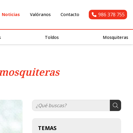
986 378 755
Noticias
Valóranos
Contacto
s
Toldos
Mosquiteras
 mosquiteras
TEMAS