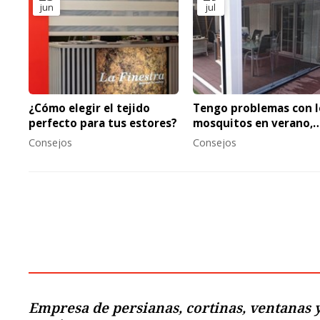
jun
jul
¿Cómo elegir el tejido
Tengo problemas con l
perfecto para tus estores?
mosquitos en verano,
¿cómo puedo
Consejos
Consejos
solucionarlo?
Empresa de persianas, cortinas, ventanas y