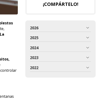
¡COMPÁRTELO!
lestos
2026
te,
La
2025
2024
2023
itos,
e
2022
 controlar
ventanas