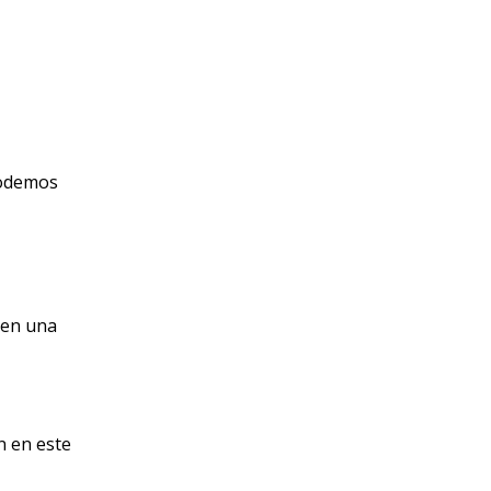
podemos
a en una
n en este