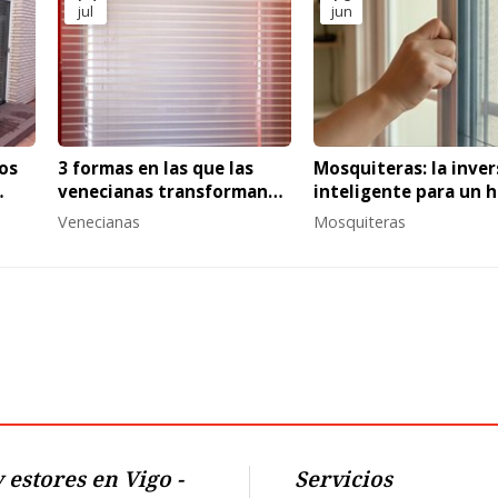
jul
jun
os
3 formas en las que las
Mosquiteras: la inver
venecianas transforman
inteligente para un 
cualquier espacio
libre de insectos y
Venecianas
Mosquiteras
tranquilo
 estores en Vigo -
Servicios