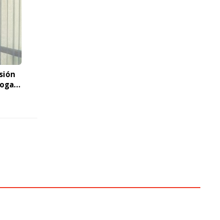
sión
hogar