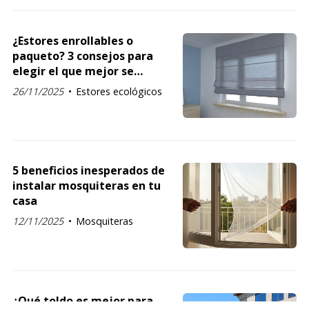
¿Estores enrollables o
paqueto? 3 consejos para
elegir el que mejor se
adapta a ti
26/11/2025
Estores ecológicos
5 beneficios inesperados de
instalar mosquiteras en tu
casa
12/11/2025
Mosquiteras
¿Qué toldo es mejor para