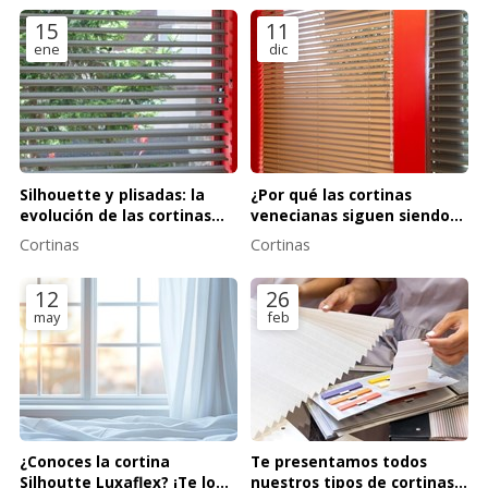
15
11
ene
dic
Silhouette y plisadas: la
¿Por qué las cortinas
evolución de las cortinas
venecianas siguen siendo
que no conocías
un clásico en la decoración?
Cortinas
Cortinas
12
26
may
feb
¿Conoces la cortina
Te presentamos todos
Silhoutte Luxaflex? ¡Te lo
nuestros tipos de cortinas y